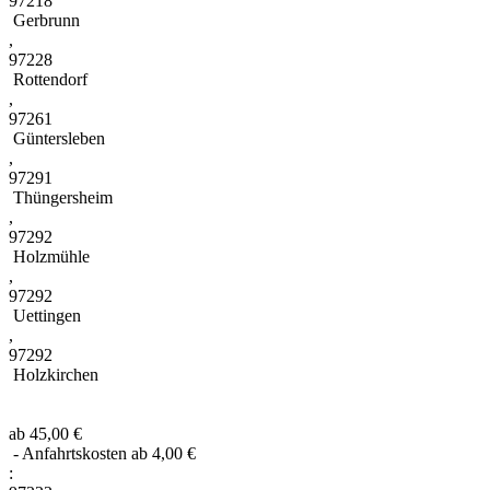
97218
Gerbrunn
,
97228
Rottendorf
,
97261
Güntersleben
,
97291
Thüngersheim
,
97292
Holzmühle
,
97292
Uettingen
,
97292
Holzkirchen
ab 45,00 €
- Anfahrtskosten ab 4,00 €
: