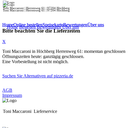
Toni Maccaroni | Herrenweg 61 | 97204 Höchberg
Toni Maccaroni | Herrenweg 61 | 97204 Höchberg
Home
Home
Online bestellen
Online bestellen
Speisekarte
Speisekarte
Bewertungen
Bewertungen
Über uns
Über uns
Home
Bestellen
Bewertungen
Über uns
Bitte beachten Sie die Lieferzeiten
X
Toni Maccaroni in Höchberg Herrenweg 61: momentan geschlossen
Öffnungszeiten heute: ganztägig geschlossen.
Eine Vorbestellung ist nicht möglich.
Suchen Sie Alternativen auf pizzeria.de
AGB
Impressum
Toni Maccaroni
Lieferservice