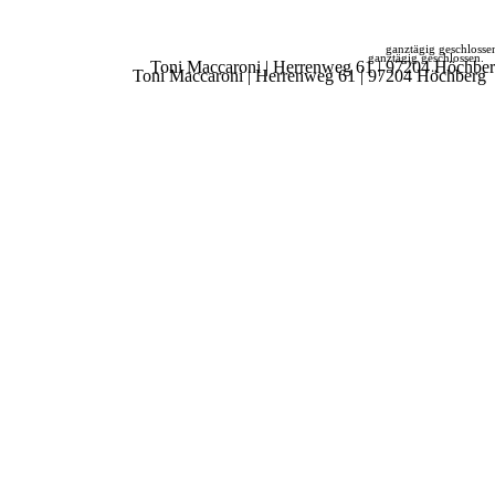
ganztägig geschlosse
ganztägig geschlossen.
Toni Maccaroni | Herrenweg 61 | 97204 Höchbe
Toni Maccaroni | Herrenweg 61 | 97204 Höchberg